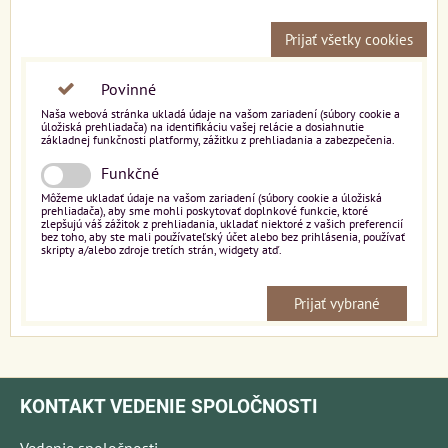
Prijať všetky cookies
Povinné
Naša webová stránka ukladá údaje na vašom zariadení (súbory cookie a
úložiská prehliadača) na identifikáciu vašej relácie a dosiahnutie
základnej funkčnosti platformy, zážitku z prehliadania a zabezpečenia.
Funkčné
Môžeme ukladať údaje na vašom zariadení (súbory cookie a úložiská
prehliadača), aby sme mohli poskytovať doplnkové funkcie, ktoré
zlepšujú váš zážitok z prehliadania, ukladať niektoré z vašich preferencií
bez toho, aby ste mali používateľský účet alebo bez prihlásenia, používať
skripty a/alebo zdroje tretích strán, widgety atď.
Prijať vybrané
KONTAKT VEDENIE SPOLOČNOSTI
Vedenie spoločnosti